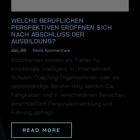
WELCHE BERUFLICHEN
PERSPEKTIVEN ERÖFFNEN SICH
NACH ABSCHLUSS DER
AUSBILDUNG?
dali_88
Keine Kommentare
Absolventen können als Trainer für
emotionale Intelligenz in Unternehmen,
Schulen, Coaching-Organisationen oder als
selbstständige Berater tätig werden. Die
Fähigkeiten sind in verschiedenen Bereichen,
einschließlich Personalentwicklung und
Führung, gefragt.
READ MORE