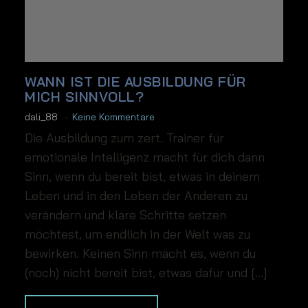
WANN IST DIE AUSBILDUNG FÜR
MICH SINNVOLL?
dali_88
Keine Kommentare
Die Ausbildung zum zert. Trainer für
emotionale Intelligenz macht für dich dann
Sinn, wenn du bereit bist, etwas in deinem
Leben und in den Leben der Anderen zu
verändern und klare Schritte setzen
möchtest, um endlich in der Welt was zu
bewirken. Keinen Sinn macht es, wenn du
(noch) nicht bereit bist, etwas dafür und […]