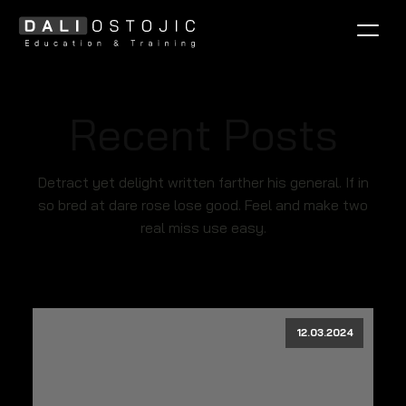
EQ-TEST STARTEN →
Recent Posts
Detract yet delight written farther his general. If in
so bred at dare rose lose good. Feel and make two
real miss use easy.
12.03.2024