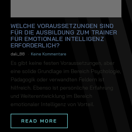
WELCHE VORAUSSETZUNGEN SIND
FÜR DIE AUSBILDUNG ZUM TRAINER
FÜR EMOTIONALE INTELLIGENZ
ERFORDERLICH?
dali_88
Keine Kommentare
Es gibt keine festen Voraussetzungen, aber
eine solide Grundlage im Bereich Psychologie,
Pädagogik oder verwandten Feldern ist
hilfreich. Ebenso ist persönliche Erfahrung
und Weiterentwicklung im Bereich
emotionaler Intelligenz von Vorteil.
READ MORE