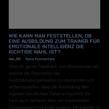
WIE KANN MAN FESTSTELLEN, OB
EINE AUSBILDUNG ZUM TRAINER FÜR
EMOTIONALE INTELLIGENZ DIE
RICHTIGE WAHL IST?
dali_88
Keine Kommentare
Hole dir gerne Feedback von Absolventen ein,
welche die Reputation der
Ausbildungsorganisation zu überprüfen und
sicherzustellen, dass die Ausbildung den
eigenen beruflichen Zielen entspricht. Es
kann auch hilfreich sein, ein kostenlosen
Erstgespräch mit einen unserer Mitarbeiter zu