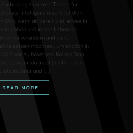
 Ausbildung zum zert. Trainer für
tionale Intelligenz macht für dich
n Sinn, wenn du bereit bist, etwas in
nem Leben und in den Leben der
eren zu verändern und klare
ritte setzen möchtest, um endlich in
 Welt was zu bewirken. Keinen Sinn
ht es, wenn du (noch) nicht bereit
t, etwas dafür und […]
READ MORE