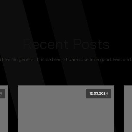
Recent Posts
rther his general. If in so bred at dare rose lose good. Feel a
4
12.03.2024