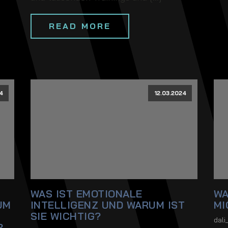
READ MORE
4
12.03.2024
WAS IST EMOTIONALE
WA
UM
INTELLIGENZ UND WARUM IST
MI
SIE WICHTIG?
dal
?