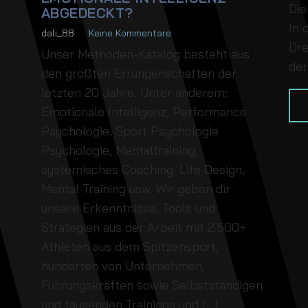
Die
ABGEDECKT?
In 
dali_88
Keine Kommentare
Dre
Unser Methoden-Katalog besteht aus
der
den größten Errungenschaften der
letzten 20 Jahre. Unter anderem:
Emotionale Intelligenz, Performance
Psychologie, Sport Psychologie
Psychologie, Mentaltraining,
systemisches Coaching, Life Design,
Mental Training usw. Wir geben dir
unsere Erkenntnisse, Tools und
Strategien aus der Arbeit mit 2.500+
Athleten aus dem Spitzensport,
hunderten von Unternehmen,
Führungskräften sowie Selbstständigen
und tausenden Trainings und […]