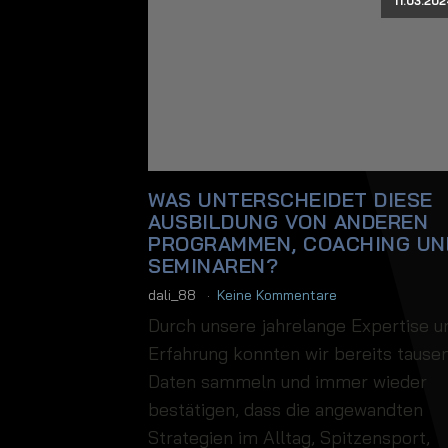
11.03.202
WAS UNTERSCHEIDET DIESE
AUSBILDUNG VON ANDEREN
PROGRAMMEN, COACHING UN
SEMINAREN?
dali_88
Keine Kommentare
Durch unsere jahrelange Expertise u
Erfahrung konnten wir bereits tause
Daten sammeln und immer wieder
bestätigen, dass die angewandten
Strategien im Alltag, Spitzensport,