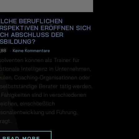
LCHE BERUFLICHEN
RSPEKTIVEN ERÖFFNEN SICH
CH ABSCHLUSS DER
SBILDUNG?
i_88
Keine Kommentare
olventen können als Trainer für
tionale Intelligenz in Unternehmen,
ulen, Coaching-Organisationen oder
 selbstständige Berater tätig werden.
 Fähigkeiten sind in verschiedenen
eichen, einschließlich
sonalentwicklung und Führung,
ragt.
READ MORE