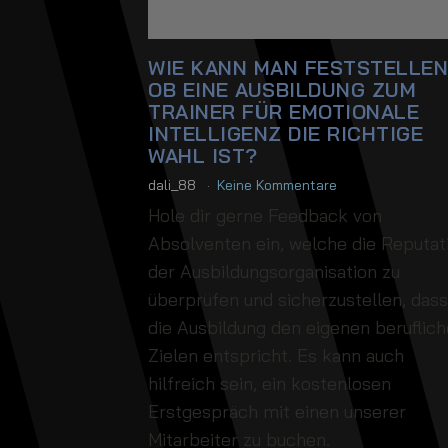
WIE KANN MAN FESTSTELLEN
OB EINE AUSBILDUNG ZUM
TRAINER FÜR EMOTIONALE
INTELLIGENZ DIE RICHTIGE
WAHL IST?
dali_88
Keine Kommentare
Hole dir gerne Feedback von
Absolventen ein, welche die Reputat
der Ausbildungsorganisation zu
überprüfen und sicherzustellen, dass
die Ausbildung den eigenen beruflic
Zielen entspricht. Es kann auch
hilfreich sein, ein kostenlosen
Erstgespräch mit einen unserer
Mitarbeiter zu buchen.