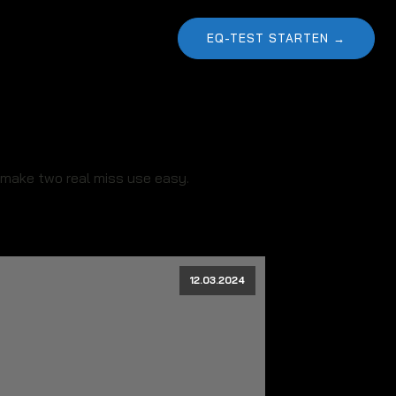
EQ-TEST STARTEN →
nd make two real miss use easy.
12.03.2024