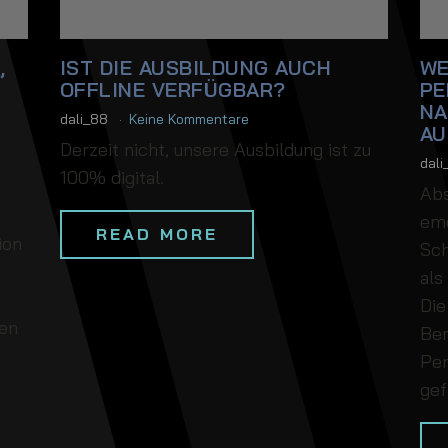
,
IST DIE AUSBILDUNG AUCH
WE
OFFLINE VERFÜGBAR?
PE
NA
dali_88
Keine Kommentare
AU
Derzeit nicht, unsere Ausbildung ist zu
dal
100% digital.
Abs
emo
READ MORE
ion
Sch
als
Die
hen
Ber
Per
gef