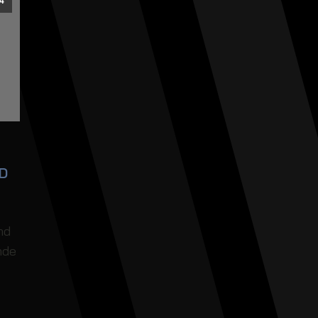
4
D
nd
nde