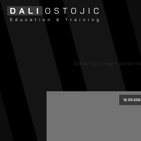
Detract yet delight written fa
12.03.202