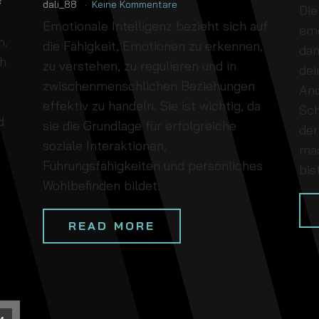
dali_88
Keine Kommentare
Die
Emotionale Intelligenz bezieht sich auf
emo
n,
die Fähigkeit, Emotionen zu erkennen,
dan
ch
zu verstehen, zu regulieren und in
dei
zwischenmenschlichen Beziehungen
And
effektiv zu handeln. Sie ist wichtig, da
Sch
d
sie die Grundlage für erfolgreiche
der
soziale Interaktionen,
mac
Führungsfähigkeiten und persönliches
bis
Wohlbefinden bildet.
READ MORE