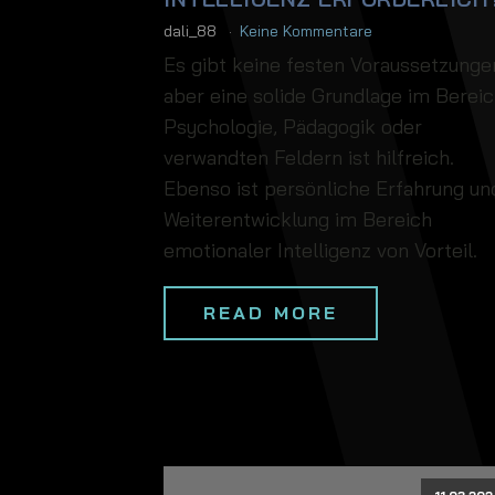
dali_88
Keine Kommentare
Es gibt keine festen Voraussetzunge
aber eine solide Grundlage im Berei
Psychologie, Pädagogik oder
verwandten Feldern ist hilfreich.
Ebenso ist persönliche Erfahrung un
Weiterentwicklung im Bereich
emotionaler Intelligenz von Vorteil.
READ MORE